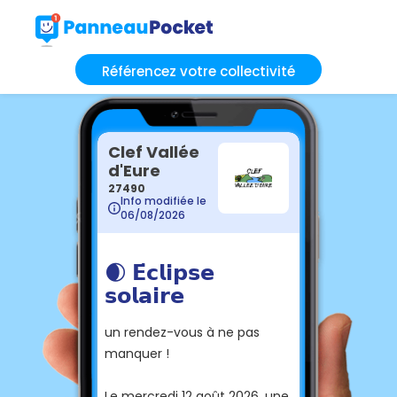
Référencez votre collectivité
Clef Vallée
d'Eure
27490
Info modifiée le
06/08/2026
🌒 𝗘́𝗰𝗹𝗶𝗽𝘀𝗲
𝘀𝗼𝗹𝗮𝗶𝗿𝗲
un rendez-vous à ne pas
manquer !
Le mercredi 12 août 2026, une