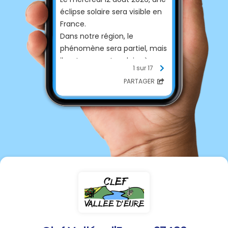
éclipse solaire sera visible en
France.
Dans notre région, le
phénomène sera partiel, mais
il restera spectaculaire à
1 sur 17
observer en fin de journée.
PARTAGER
⚠️ Attention : ne regardez
jamais le Soleil directement,
même pendant une éclipse.
Pour profiter du spectacle en
toute sécurité, utilisez
uniquement des lunettes
spéciales éclipse certifiées.
Un beau moment à partager
en famille, tout en
protégeant ses yeux. 🌞🌙