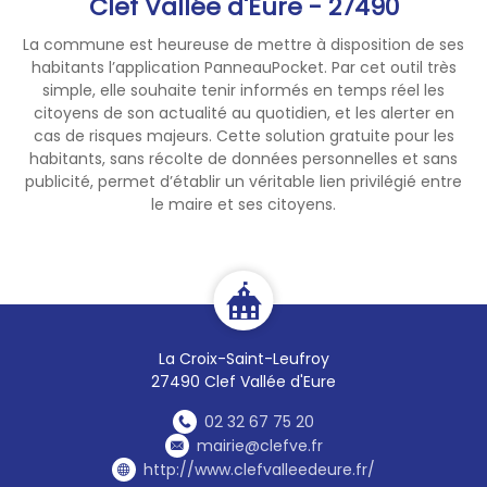
Clef Vallée d'Eure - 27490
#ÉclipseSolaire #Astronomie
La commune est heureuse de mettre à disposition de ses
#ClefValléeDEure
habitants l’application PanneauPocket. Par cet outil très
#NaturellementVivante
simple, elle souhaite tenir informés en temps réel les
citoyens de son actualité au quotidien, et les alerter en
cas de risques majeurs. Cette solution gratuite pour les
habitants, sans récolte de données personnelles et sans
publicité, permet d’établir un véritable lien privilégié entre
le maire et ses citoyens.
La Croix-Saint-Leufroy
27490 Clef Vallée d'Eure
02 32 67 75 20
mairie@clefve.fr
http://www.clefvalleedeure.fr/