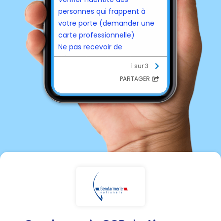
personnes qui frappent à
votre porte (demander une
carte professionnelle)
Ne pas recevoir de
démarcheur si vous êtes seul
1 sur 3
à fortiori s’ils sont plusieurs
PARTAGER
Ne payer rien en liquide
Ces visites anodines peuvent
être en fait du repérage pour
un vol ultérieur
Se protéger contre les
cambriolages :
Fermetures fiables, judas,
interphone...
Protéger fenêtres et
ouvertures (fermer les volets)
Avoir un bon éclairage (spots ;