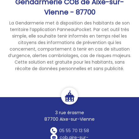
Gendarmerie COB de Aixe-sur-
détecteur de mouvements ;
caméras)
Vienne - 87700
Si vous jardinez à l’arrière de
La Gendarmerie met à disposition des habitants de son
votre propriété, ne pas laisser
territoire l’application PanneauPocket. Par cet outil très
les portes de devant non
simple, elle souhaite tenir informés en temps réel les
verrouillées
citoyens des informations de prévention qui les
concernent, comportement à tenir en cas de situation
Pour tous comportements ou
d’urgence, alertes cambriolages, cas de risques majeurs.
véhicules suspects le signaler
Cette solution est gratuite pour les habitants, sans
récolte de données personnelles et sans publicité.
en faisant
le 17
3 rue érasme
87700 Aixe-sur-Vienne
05 55 70 13 58
cob.aire-sur-