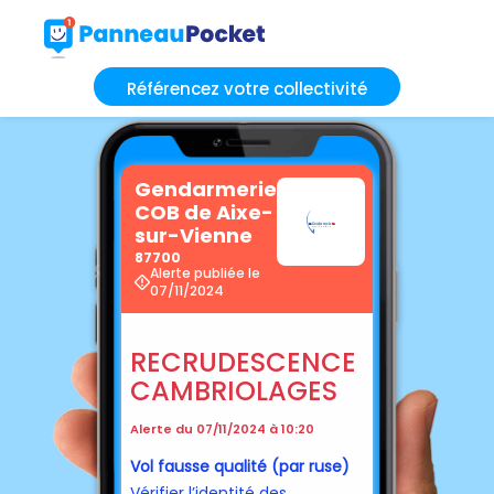
Référencez votre collectivité
Gendarmerie
COB de Aixe-
sur-Vienne
87700
Alerte publiée le
07/11/2024
RECRUDESCENCE
CAMBRIOLAGES
Alerte du 07/11/2024 à 10:20
Vol fausse qualité (par ruse)
Vérifier l’identité des