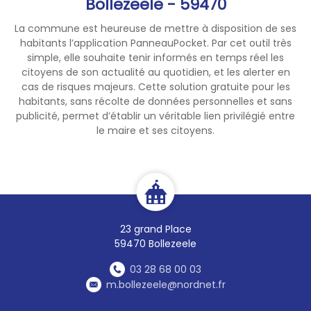
Bollezeele - 59470
valoir chez un restaurateur
labellisé « Estaminet
La commune est heureuse de mettre à disposition de ses
Flamand© »
habitants l’application PanneauPocket. Par cet outil très
simple, elle souhaite tenir informés en temps réel les
citoyens de son actualité au quotidien, et les alerter en
Une belle occasion de
cas de risques majeurs. Cette solution gratuite pour les
partager un moment en
habitants, sans récolte de données personnelles et sans
famille, de (re)découvrir les
publicité, permet d’établir un véritable lien privilégié entre
trésors de la Terre de Flandre
le maire et ses citoyens.
et de vivre une aventure
ludique tout au long de l'été.
Téléchargez gratuitement
l'application "Piste et Trésor"
23 grand Place
Règlement et modalités :
59470 Bollezeele
urlr.me/8x4tXN
03 28 68 00 03
m.bollezeele@nordnet.fr