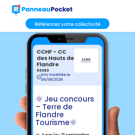
Référencez votre collectivité
CCHF - CC
des Hauts de
Flandre
59380
Info modifiée le
06/08/2026
🌞 Jeu concours
– Terre de
Flandre
Tourisme🌞
📅
Jusqu'au 21 septembre