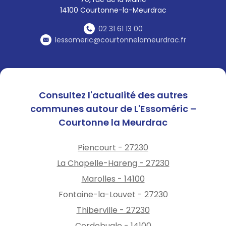
14100 Courtonne-la-Meurdrac
02 31 61 13 00
lessomeric@courtonnelameurdrac.fr
Consultez l'actualité des autres
communes autour de L'Essoméric –
Courtonne la Meurdrac
Piencourt - 27230
La Chapelle-Hareng - 27230
Marolles - 14100
Fontaine-la-Louvet - 27230
Thiberville - 27230
Cordebugle - 14100