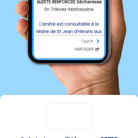
ALERTE RENFORCEE Sécheresse
En Trièves-Matheysine
L'arrêté est consultable à la
Mairie de St Jean d'Hérans aux
horaires habituels d'ouverture
1 sur 11
PARTAGER