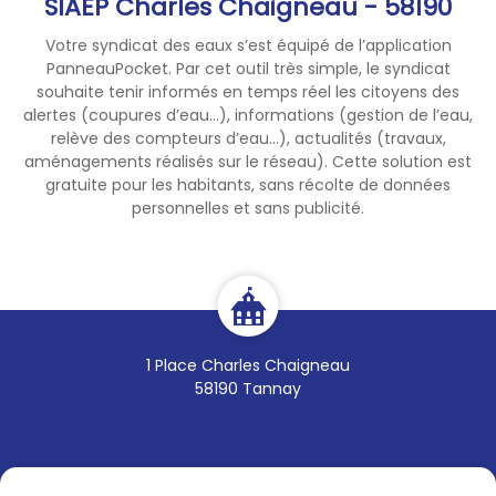
SIAEP Charles Chaigneau - 58190
l'eau à des fins strictement
nécessaires.
⚠️
Votre syndicat des eaux s’est équipé de l’application
PanneauPocket. Par cet outil très simple, le syndicat
souhaite tenir informés en temps réel les citoyens des
Nous vous remercions par
alertes (coupures d’eau...), informations (gestion de l’eau,
avance de votre
relève des compteurs d’eau...), actualités (travaux,
compréhension et du respect
aménagements réalisés sur le réseau). Cette solution est
de cette demande.
gratuite pour les habitants, sans récolte de données
personnelles et sans publicité.
1 Place Charles Chaigneau
58190 Tannay