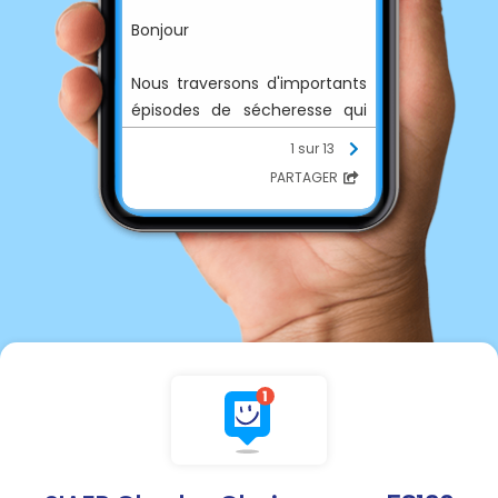
Bonjour
Nous traversons d'importants
épisodes de sécheresse qui
risquent de perdurer à court,
1 sur 13
moyen et long termes, ce qui
PARTAGER
a logiquement entraîné une
forte augmentation de la
consommation d'eau.
Nos capacités de production
en eau sont toutefois
limitées.
Afin d'éviter toute
⚠️
restriction, nous vous
demandons expressément de
restreindre votre
usage de