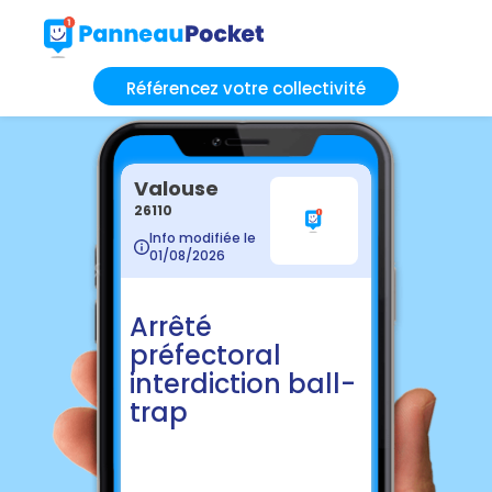
Référencez votre collectivité
Valouse
26110
Info modifiée le
01/08/2026
Arrêté
préfectoral
interdiction ball-
trap