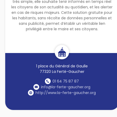
très simple, elle souhaite tenir informés en temps réel
les citoyens de son actualité au quotidien, et les alerter
en cas de risques majeurs. Cette solution gratuite pour
les habitants, sans récolte de données personnelles et
sans publicité, permet d’établir un véritable lien
privilégié entre le maire et ses citoyens.
1 place du Général de Gaulle
77320 La Ferté-Gaucher
01 64 75 87 87
info@la-ferte-gaucher.org
http://www.la-ferte-gaucher.org