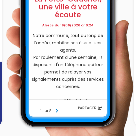
une ville à votre
écoute
Alerte du 19/06/2026 à 10:24
Notre commune, tout au long de
l'année, mobilise ses élus et ses
agents.
Par roulement d'une semaine, ils
disposent d'un téléphone qui leur
permet de relayer vos
signalements auprès des services
concernés.
En cas de difficultés, hors
fonctionnement commun de la
PARTAGER
1 sur 8
mairie, n'hésitez pas à composer
le NUMÉRO CITOYEN
06 44 07 62
82
et de laisser votre message.