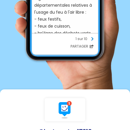
départementales relatives à
l'usage du feu à l'air libre :
- feux festifs,
- feux de cuisson,
- brûlage des déchets verts,
1 sur 10
brûlage de végétaux
PARTAGER
ont été modifiées par arrêté
préfectoral et sont
applicables sur l'ensemble du
département.
Ces dispositions sont
consultables en mairie aux
heures d'ouverture (mardi de
14h00 à 18h30 et le vendredi
14h00 à 18h00) ou peuvent
être obtenues sur simple
demande auprès du