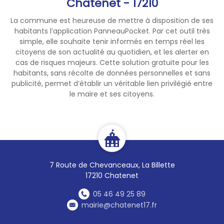
Chatenet - 17210
secrétariat (05.46.49.25.89
/mairie@chatenet17.fr).
La commune est heureuse de mettre à disposition de ses
habitants l’application PanneauPocket. Par cet outil très
Nous invitons à en prendre
simple, elle souhaite tenir informés en temps réel les
connaissance avant toute
citoyens de son actualité au quotidien, et les alerter en
utilisation du feu en extérieur,
cas de risques majeurs. Cette solution gratuite pour les
habitants, sans récolte de données personnelles et sans
afin de contribuer à la
publicité, permet d’établir un véritable lien privilégié entre
prévention des incendies.
le maire et ses citoyens.
7 Route de Chevanceaux, La Billette
17210 Chatenet
05 46 49 25 89
mairie@chatenet17.fr