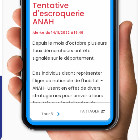
Tentative
d'escroquerie
ANAH
Alerte du 14/11/2022 à 16:49
Depuis le mois d'octobre plusieurs
faux démarcheurs ont été
signalés sur le département.
Des individus disant représenter
l'Agence nationale de l'habitat -
ANAH- usent en effet de divers
stratagèmes pour arriver à leurs
fins, tels que la réalisation de
diagnostics énergétiques, des
PARTAGER
1 sur 6
réponses à un questionnaire ou la
création d'un compte pour
obtenir des aides financières.