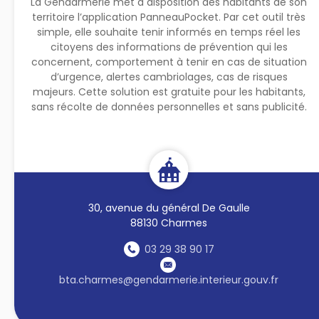
La Gendarmerie met à disposition des habitants de son
territoire l’application PanneauPocket. Par cet outil très
simple, elle souhaite tenir informés en temps réel les
citoyens des informations de prévention qui les
concernent, comportement à tenir en cas de situation
d’urgence, alertes cambriolages, cas de risques
majeurs. Cette solution est gratuite pour les habitants,
sans récolte de données personnelles et sans publicité.
30, avenue du général De Gaulle
88130 Charmes
03 29 38 90 17
bta.charmes@gendarmerie.interieur.gouv.fr