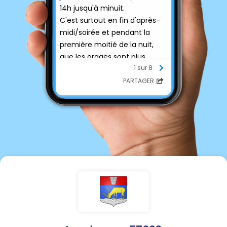
14h jusqu'à minuit.
C'est surtout en fin d'après-
midi/soirée et pendant la
première moitié de la nuit,
que les orages sont plus
1 sur 8
nombreux et parfois
marqués. Des rafales de
PARTAGER
l'ordre de 60 à 80 km/h sont
alors possibles, de fortes
intensités de pluie (10 à 20
mm en peu de temps), ainsi
que de la petite grêle. Le
risque orageux s'estompe en
deuxième moitié de nuit
prochaine.