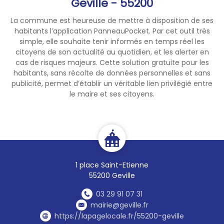
Geville - 55200
vigilance reste nécessaire de
la part de chacun.
La commune est heureuse de mettre à disposition de ses
Vous pouvez retrouver cet
habitants l’application PanneauPocket. Par cet outil très
arrêté via ce lien :
simple, elle souhaite tenir informés en temps réel les
https://www.meuse.gouv.fr/P
citoyens de son actualité au quotidien, et les alerter en
ublications/Recueil-des-
cas de risques majeurs. Cette solution gratuite pour les
habitants, sans récolte de données personnelles et sans
Actes-Administratifs-
publicité, permet d’établir un véritable lien privilégié entre
RAA/RAA-annee-2026
le maire et ses citoyens.
Restent ainsi temporairement
interdits sur l'ensemble du
territoire départemental :
-les lâchers de lanternes
volantes équipées d'une
flamme ;
1 place Saint-Etienne
-les spectacles
55200 Geville
pyrotechniques ainsi que
l'usage et le tir de feux
03 29 91 07 31
d'artifice
mairie@geville.fr
(sauf dérogations
https://lapagelocale.fr/55200-geville
prévues à l'article 3 de