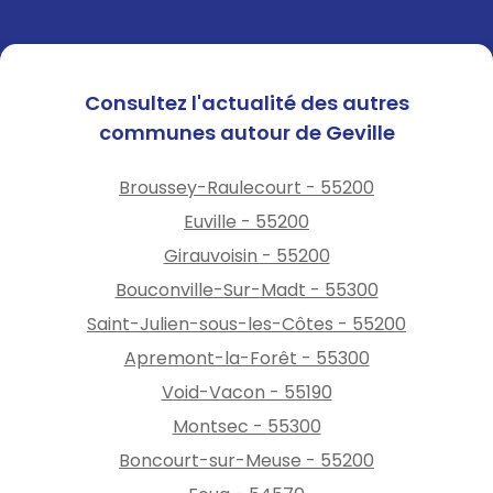
l'arrêté)
;
-les feux dits « festifs »,
notamment les feux de type
bûcher et les feux de la Saint-
Consultez l'actualité des autres
Jean ;
communes autour de Geville
-les feux de camp ;
-le brûlage des résidus
Broussey-Raulecourt - 55200
agricoles (tailles d'arbres
Euville - 55200
fruitiers, de vignes, élagage
de haies, etc.).
Girauvoisin - 55200
Bouconville-Sur-Madt - 55300
Dans les massifs forestiers
Saint-Julien-sous-les-Côtes - 55200
ainsi que dans un rayon de
200 mètres de ceux-ci, sont
Apremont-la-Forêt - 55300
également interdits :
Void-Vacon - 55190
-l'allumage de tout feu, y
Montsec - 55300
compris par les propriétaires
Boncourt-sur-Meuse - 55200
et leurs ayants droit ;
-le fait de fumer ;