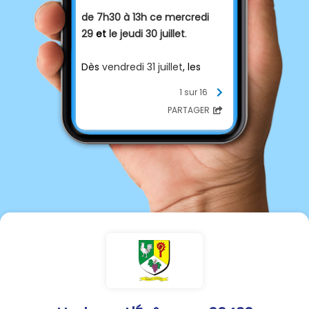
de 7h30 à 13h ce mercredi
29
et
le jeudi 30 juillet
.
Dès
vendredi 31 juillet
, les
déchetteries seront ouvertes
1 sur 16
aux horaires habituels (
9h -
PARTAGER
12h
/
14h - 18h
) .