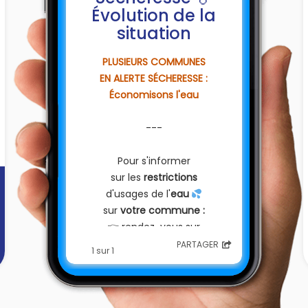
Évolution de la
situation
PLUSIEURS COMMUNES
EN ALERTE SÉCHERESSE :
Économisons l'eau
---
Pour s'informer
sur les
restrictions
d'usages de l'
eau
💦
sur
votre commune :
👉️
rendez-vous sur
vigieau.gouv.fr
PARTAGER
1 sur 1
---
]