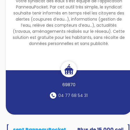
Votre syndicat des eaux s’est équipé de l’application
PanneauPocket. Par cet outil très simple, le syndicat
souhaite tenir informés en temps réel les citoyens des
alertes (coupures d’eau...), informations (gestion de
l’eau, relève des compteurs d’eau...), actualités
(travaux, aménagements réalisés sur le réseau). Cette
solution est gratuite pour les habitants, sans récolte de
données personnelles et sans publicité.
69870
04 77 68 54 31
[
s utilisent PanneauPocket