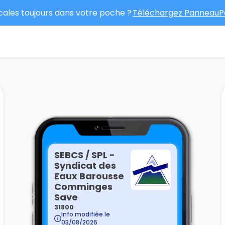
ocales toujours dans votre poche ?
Téléchargez PanneauPo
SEBCS / SPL -
Syndicat des
Eaux Barousse
Comminges
Save
31800
Info modifiée le
03/08/2026