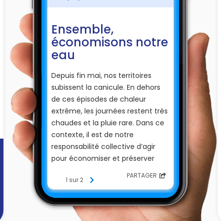
Ensemble,
économisons notre
eau
Depuis fin mai, nos territoires
subissent la canicule. En dehors
de ces épisodes de chaleur
extrême, les journées restent très
chaudes et la pluie rare. Dans ce
contexte, il est de notre
responsabilité collective d’agir
pour économiser et préserver
l’eau que nous utilisons.
PARTAGER
1 sur 2
En complément des restrictions
d’usage de l’eau imposées par
arrêté préfectoral, nous vous
rappelons quelques règles de bon