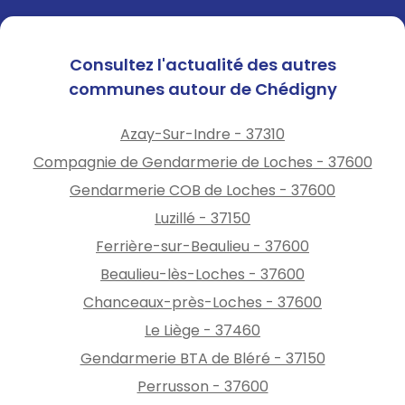
Etat/Agriculture-foret-et-
developpement-
rural/Foret/Prevention-des-
Consultez l'actualité des autres
incendies
communes autour de Chédigny
Azay-Sur-Indre - 37310
Compagnie de Gendarmerie de Loches - 37600
Gendarmerie COB de Loches - 37600
Luzillé - 37150
Ferrière-sur-Beaulieu - 37600
Beaulieu-lès-Loches - 37600
Chanceaux-près-Loches - 37600
Le Liège - 37460
Gendarmerie BTA de Bléré - 37150
Perrusson - 37600