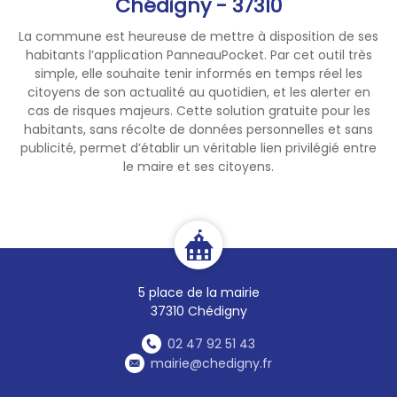
Chédigny - 37310
notamment en ce qui
concerne les activités de
La commune est heureuse de mettre à disposition de ses
loisirs pouvant générer tout
habitants l’application PanneauPocket. Par cet outil très
départ de feu.
simple, elle souhaite tenir informés en temps réel les
Les activités agricoles et
citoyens de son actualité au quotidien, et les alerter en
forestières doivent
cas de risques majeurs. Cette solution gratuite pour les
habitants, sans récolte de données personnelles et sans
également respecter les
publicité, permet d’établir un véritable lien privilégié entre
prescriptions de l'arrêté
le maire et ses citoyens.
(moyens préventifs sur place
ou suspension d'activité).
La circulation routière hors
route goudronnée est
interdite dans les massifs
5 place de la mairie
classés à risque (voir annexe
37310 Chédigny
3).
Plus d'informations :
02 47 92 51 43
https://www.indre-et-
mairie@chedigny.fr
loire.gouv.fr/Actions-de-l-