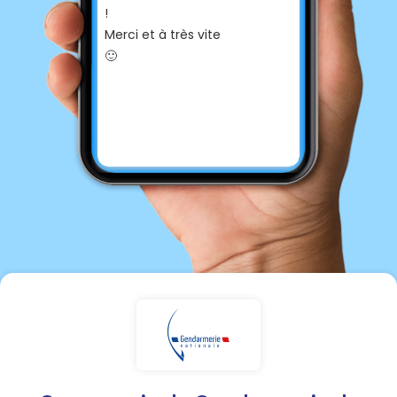
!
Merci et à très vite
🙂