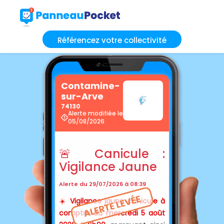
Référencez votre collectivité
Contamine-
sur-Arve
74130
Alerte modifiée le
05/08/2026
🚨 Canicule :
Vigilance Jaune
Alerte du 29/07/2026 à 08:39
☀️
Vigilance jaune canicule à
compter du mercredi 5 août