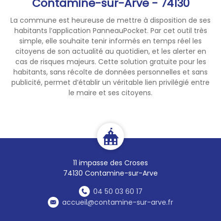
Contamine-sur-Arve - 74130
Températures observées et
attendues :
La commune est heureuse de mettre à disposition de ses
Ce mardi après-midi :
32 à
habitants l’application PanneauPocket. Par cet outil très
35°C
dans les plaines et
simple, elle souhaite tenir informés en temps réel les
citoyens de son actualité au quotidien, et les alerter en
vallées ;
cas de risques majeurs. Cette solution gratuite pour les
Maximales de la journée :
33 à
habitants, sans récolte de données personnelles et sans
36°C
;
publicité, permet d’établir un véritable lien privilégié entre
Nuit de mardi à mercredi
le maire et ses citoyens.
encore chaude avec des
minimales comprises entre
17
et 20°C
;
Mercredi : températures en
légère baisse, avec encore
31
à 33°C
attendus dans les
11 impasse des Croses
plaines et vallées.
74130 Contamine-sur-Arve
04 50 03 60 17
Personnes les plus exposées :
accueil@contamine-sur-arve.fr
La vigilance jaune concerne
particulièrement :