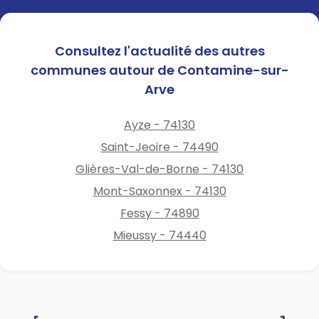
Les personnes âgées ;
Les nourrissons et jeunes
enfants ;
Consultez l'actualité des autres
Les personnes souffrant de
communes autour de Contamine-sur-
maladies chroniques ;
Arve
Les personnes travaillant ou
pratiquant une activité
Ayze - 74130
physique en extérieur.
Saint-Jeoire - 74490
Consignes de prévention :
Glières-Val-de-Borne - 74130
Boire régulièrement de l'eau,
Mont-Saxonnex - 74130
même sans sensation de soif
Fessy - 74890
;
Mieussy - 74440
Limiter les activités physiques
aux heures les plus chaudes ;
Maintenir les locaux frais et
aérés ;
Donner régulièrement des