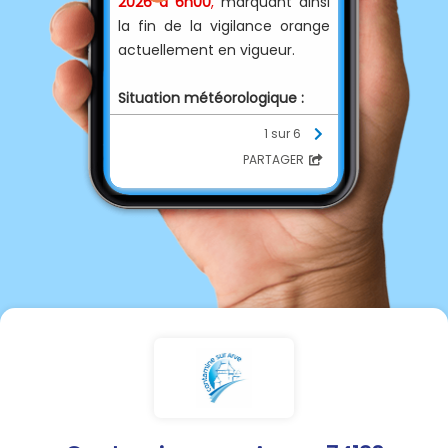
2026 à 6h00
,
marquant ainsi
la fin de la vigilance orange
actuellement en vigueur.
Situation météorologique :
L'épisode de fortes chaleurs
1 sur 6
se poursuit sur la région
PARTAGER
Rhône-Alpes ;
Une légère baisse des
températures est attendue à
partir de mercredi, mais
l'atmosphère restera lourde
et chaude ;
Les niveaux de chaleur ne
justifient plus une vigilance
orange, mais nécessitent
encore une surveillance
particulière.