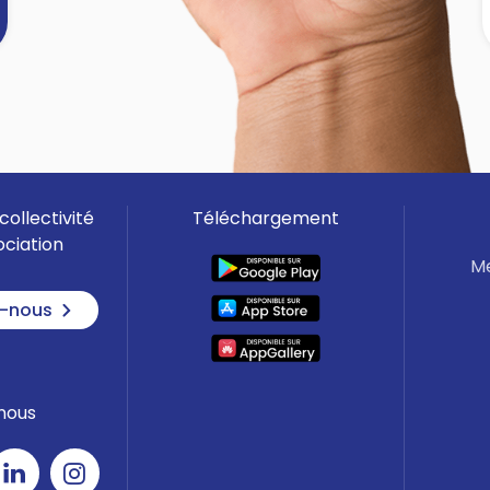
]
collectivité
Téléchargement
ociation
Me
-nous
nous