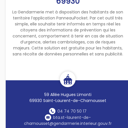
69930
La Gendarmerie met à disposition des habitants de son
territoire l’application PanneauPocket. Par cet outil très
simple, elle souhaite tenir informés en temps réel les
citoyens des informations de prévention qui les
concernent, comportement à tenir en cas de situation
d’urgence, alertes cambriolages, cas de risques
majeurs. Cette solution est gratuite pour les habitants,
sans récolte de données personnelles et sans publicité.
59 Allée Hugues Limonti
69930 Saint-Laurent-de-Chamousset
04 74 70 50 17
bta.st-laurent-de-
chamousset@gendarmerie.interieur.gouv.fr