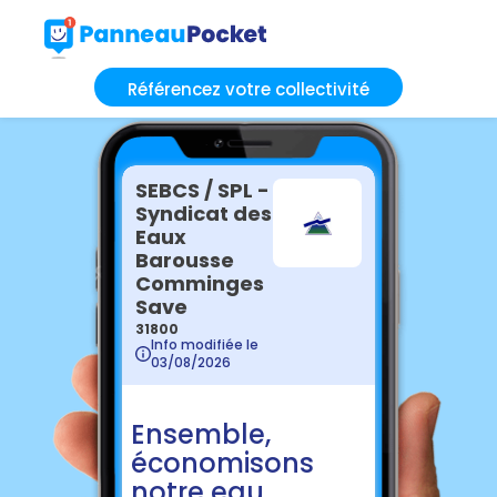
Référencez votre collectivité
SEBCS / SPL -
Syndicat des
Eaux
Barousse
Comminges
Save
31800
Info modifiée le
03/08/2026
Ensemble,
économisons
notre eau