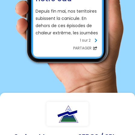
Depuis fin mai, nos territoires
subissent la canicule. En
dehors de ces épisodes de
chaleur extrême, les journées
restent très chaudes et la
1 sur 2
pluie rare. Dans ce contexte, il
PARTAGER
est de notre responsabilité
collective d’agir pour
économiser et préserver l’eau
que nous utilisons.
En complément des
restrictions d’usage de l’eau
imposées par arrêté
préfectoral, nous vous
rappelons quelques règles de
bon sens pour que chaque
geste en faveur des
économies d’eau nous