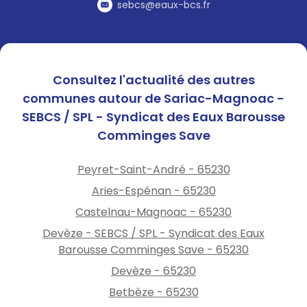
station de lavage
sebcs@eaux-bcs.fr
Ne remplissez pas votre
piscine
Professionnels : conformez-
vous aux arrêtés
Consultez l'actualité des autres
préfectoraux.
communes autour de Sariac-Magnoac -
Retrouvez les arrêtés
SEBCS / SPL - Syndicat des Eaux Barousse
préfectoraux et des conseils
Comminges Save
d’économie d’eau sur :
www.eau-barousse.fr
rubriques : eau\ressources en
Peyret-Saint-André - 65230
eau et eau\avis de
Aries-Espénan - 65230
perturbation
Castelnau-Magnoac - 65230
Devèze - SEBCS / SPL - Syndicat des Eaux
Barousse Comminges Save - 65230
Devèze - 65230
Betbèze - 65230