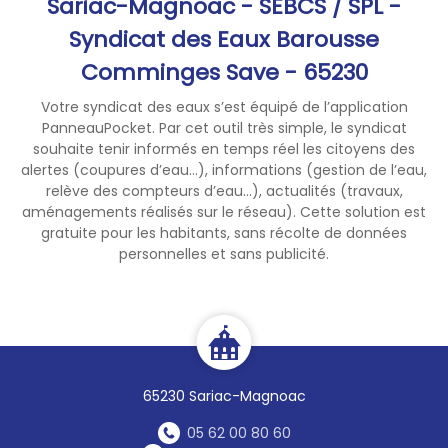
Sariac-Magnoac - SEBCS / SPL -
permette, ensemble, de
Syndicat des Eaux Barousse
préserver notre ressource en
Comminges Save - 65230
quantité et en qualité.
Dans votre vie quotidienne :
Votre syndicat des eaux s’est équipé de l’application
Faites la chasse aux fuites
PanneauPocket. Par cet outil très simple, le syndicat
(contrôlez régulièrement la
souhaite tenir informés en temps réel les citoyens des
consommation d’eau à votre
alertes (coupures d’eau...), informations (gestion de l’eau,
compteur individuel)
relève des compteurs d’eau...), actualités (travaux,
aménagements réalisés sur le réseau). Cette solution est
Ne laissez pas l’eau couler en
gratuite pour les habitants, sans récolte de données
continu
personnelles et sans publicité.
Préférez les douches rapides
aux bains
Arrosez votre potager le
matin tôt ou le soir après 20
heures
Limitez l’arrosage de vos
65230 Sariac-Magnoac
espaces verts
Lavez votre véhicule dans une
05 62 00 80 60