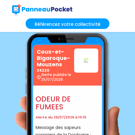
Référencez votre collectivité
Coux-et-
Bigaroque-
Mouzens
24220
Alerte publiée le
25/07/2026
ODEUR DE
FUMEES
Alerte du 25/07/2026 à 10:15
Message des sapeurs
pompiers de la Dordogne :