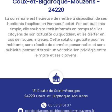
Coux-et-Bigaroque-Mouzens -
Merci de ne pas appeler le 18,
le 112 ou le 17 pour signaler
24220
cette situation ,sauf en cas
La commune est heureuse de mettre à disposition de ses
d'urgence réelle, les lignes
habitants l’application PanneauPocket. Par cet outil très
d'urgence sont actuellement
simple, elle souhaite tenir informés en temps réel les
très sollicitées.
citoyens de son actualité au quotidien, et les alerter en
Merci de votre
cas de risques majeurs. Cette solution gratuite pour les
compréhension et de votre
habitants, sans récolte de données personnelles et sans
vigilance.
publicité, permet d’établir un véritable lien privilégié entre
🔥
le maire et ses citoyens.
131 Route de Saint-Georges
24220 Coux-et-Bigaroque-Mouzens
05 53 31 61 07
contact@couxetbigaroque-mouzens.fr