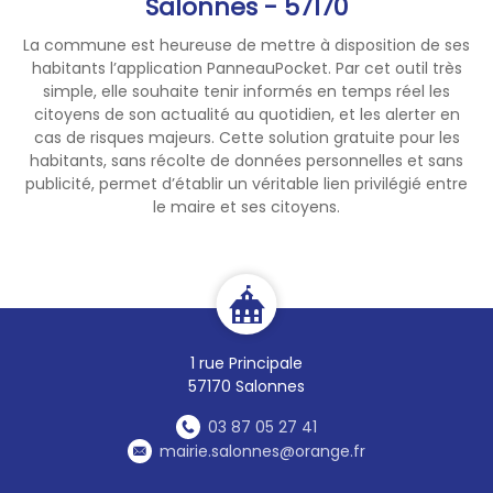
Salonnes - 57170
- les spectacles
La commune est heureuse de mettre à disposition de ses
pyrotechniques, l’usage et le
habitants l’application PanneauPocket. Par cet outil très
tir de feux d’artifice. Toutefois
simple, elle souhaite tenir informés en temps réel les
des spectacles
citoyens de son actualité au quotidien, et les alerter en
pyrotechniques utilisant au
cas de risques majeurs. Cette solution gratuite pour les
habitants, sans récolte de données personnelles et sans
moins un artifice des
publicité, permet d’établir un véritable lien privilégié entre
catégories F4 ou T2 ou de
le maire et ses citoyens.
plus de 35 kg de matière
active d’artifices des
catégories F2 ou F3 peuvent
être organisés, à condition
d’être déclarés en préfecture
(ou sous-préfecture) et en
1 rue Principale
mairie, et d’être tirés à plus de
57170 Salonnes
300 mètres d’une lisière de
forêt,
03 87 05 27 41
mairie.salonnes@orange.fr
- les feux dits « festifs » et