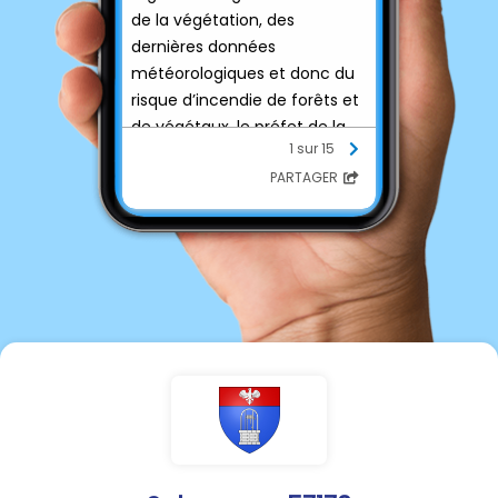
de la végétation, des
dernières données
météorologiques et donc du
risque d’incendie de forêts et
de végétaux, le préfet de la
1 sur 15
Moselle a décidé de
PARTAGER
déclencher depuis hier, le 29
juillet 2026 à 12h le degré de
danger sévère pour
l’ensemble du département.
Vous trouverez ci-joint l'arrêté
préfectoral correspondant.
Ainsi, sont interdits en
Moselle :
- les lâchers de lanternes
volantes équipées de
flammes,