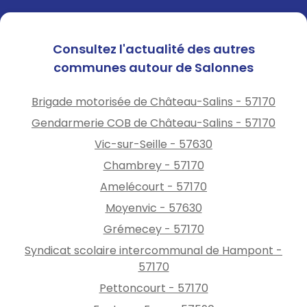
notamment de type bûcher
et feu de la Saint-Jean,
Consultez l'actualité des autres
- les feux de camp,
communes autour de Salonnes
- le brûlage des résidus
Brigade motorisée de Château-Salins - 57170
agricoles (taille des arbres
Gendarmerie COB de Château-Salins - 57170
fruitiers, vigne, élagage de
haies, etc).
Vic-sur-Seille - 57630
Sont également interdits en
Chambrey - 57170
Moselle, en forêts et à moins
Amelécourt - 57170
de 200 mètres des lisières des
bois et forêts :
Moyenvic - 57630
- tout feu y compris pour les
Grémecey - 57170
propriétaires et les ayants-
Syndicat scolaire intercommunal de Hampont -
droits,
57170
- le fait de fumer,
Pettoncourt - 57170