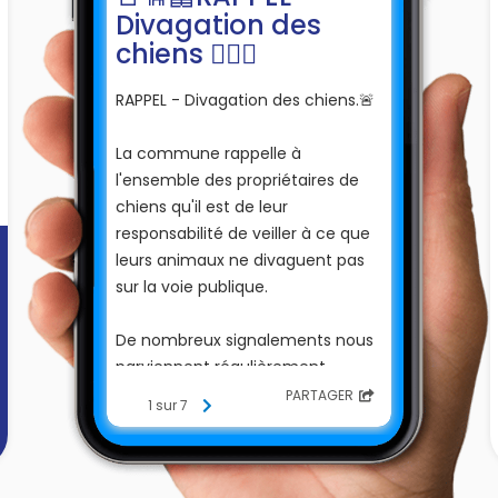
Divagation des
chiens 🐕‍🦺🚨
RAPPEL - Divagation des chiens.🚨
La commune rappelle à
l'ensemble des propriétaires de
chiens qu'il est de leur
responsabilité de veiller à ce que
leurs animaux ne divaguent pas
sur la voie publique.
De nombreux signalements nous
parviennent régulièrement
concernant des chiens en liberté.
PARTAGER
1 sur 7
Cette situation peut présenter un
danger pour les piétons, les
cyclistes, les automobilistes, les