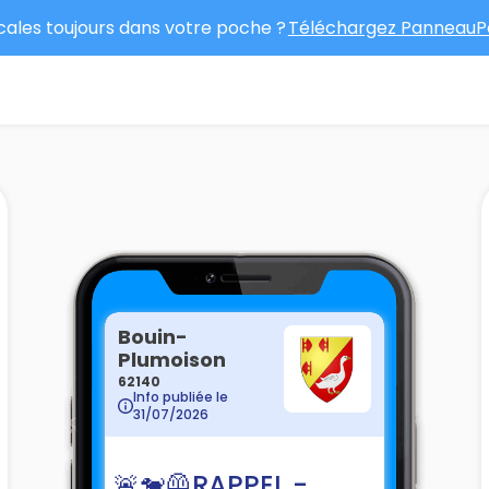
ocales toujours dans votre poche ?
Téléchargez PanneauPo
Bouin-
Plumoison
62140
Info publiée le
31/07/2026
🚨🐕‍🦺RAPPEL -