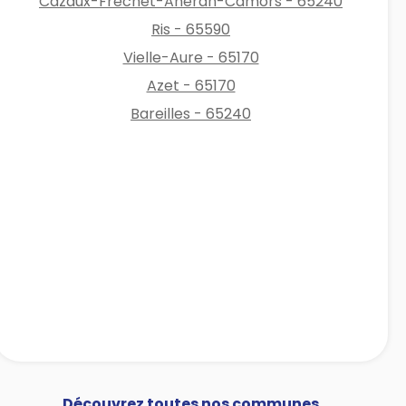
Cazaux-Fréchet-Anéran-Camors - 65240
Ris - 65590
Vielle-Aure - 65170
Azet - 65170
Bareilles - 65240
Découvrez toutes nos communes