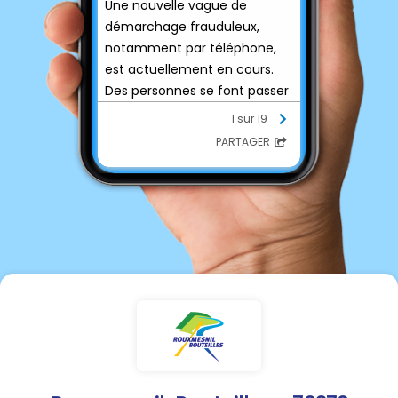
Une nouvelle vague de
démarchage frauduleux,
notamment par téléphone,
est actuellement en cours.
Des personnes se font passer
pour Enedis ou ses
1 sur 19
partenaires afin de proposer
PARTAGER
de fausses offres
commerciales ou d’obtenir
des informations
personnelles.
Enedis condamne
fermement ces agissements,
qui sont graves et
pénalement répréhensibles.
Nous
vous invitons à la
plus
grande vigilance et
vous