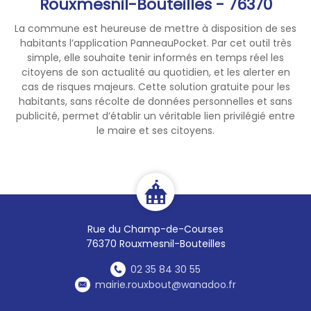
Rouxmesnil-Bouteilles - 76370
rappelons
que
:
La commune est heureuse de mettre à disposition de ses
habitants l’application PanneauPocket. Par cet outil très
· Les interventions d’Enedis
simple, elle souhaite tenir informés en temps réel les
relèvent exclusivement de
citoyens de son actualité au quotidien, et les alerter en
missions de service public,
cas de risques majeurs. Cette solution gratuite pour les
comme le raccordement, la
habitants, sans récolte de données personnelles et sans
gestion du compteur Linky, le
publicité, permet d’établir un véritable lien privilégié entre
dépannage ou la mise en
le maire et ses citoyens.
service de l’électricité.
· Enedis ne pratique aucun
démarchage commercial et
ne propose aucun produit ou
service à la vente.
· Toute intervention
Rue du Champ-de-Courses
d’Enedis nécessitant l’accès à
76370 Rouxmesnil-Bouteilles
votre installation électrique
02 35 84 30 55
fait systématiquement l’objet
mairie.rouxbout@wanadoo.fr
d’un rendez-vous préalable,
sauf situation d’urgence ou