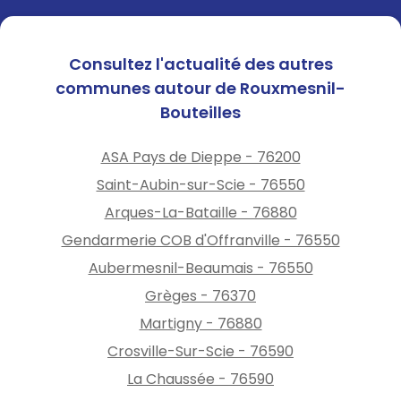
de sécurité sur le réseau
électrique.
Consultez l'actualité des autres
En cas de doute, ne
communes autour de Rouxmesnil-
communiquez aucune
Bouteilles
information et mettez fin à
l’échange.
ASA Pays de Dieppe - 76200
Saint-Aubin-sur-Scie - 76550
Si vous êtes victime ou
Arques-La-Bataille - 76880
témoin d’un démarchage
frauduleux, vous pouvez le
Gendarmerie COB d'Offranville - 76550
signaler via les dispositifs
Aubermesnil-Beaumais - 76550
officiels suivants :
Grèges - 76370
·
https://www.bloctel.gouv.f
Martigny - 76880
r/
: Inscription sur la liste
Crosville-Sur-Scie - 76590
d’opposition téléphonique
La Chaussée - 76590
·
https://www.33700.fr
: