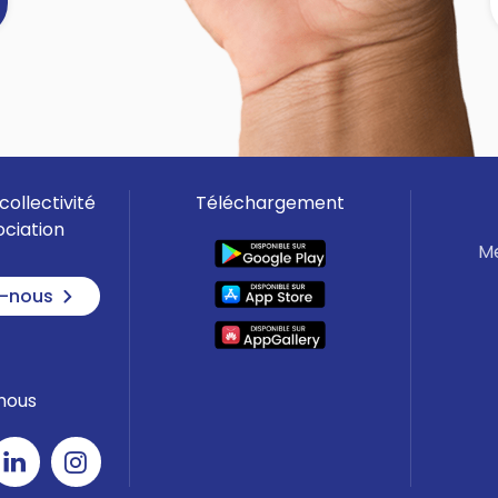
Arrosage (arbres, pelouses,
espaces verts) :
🚫 INTERDICTION
TOTALE.
]
Jardins potagers :
❌ INTERDIT de
8h à 20h.
Lavage de véhicules :
🚫
INTERDICTION TOTALE (même en
station).
collectivité
Téléchargement
Piscines (> 1 m³) :
🚫 Remplissage
ociation
et remise à niveau INTERDITS.
Me
Nettoyage (façades, toitures,
-nous
terrasses) :
🚫 INTERDIT (sauf
impératif sanitaire par un
professionnel).
nous
🟡
ZONE D'ALERTE (Orne Amont)
Communes : Almenêches, Aunou-
sur-Orne, Belfonds, Boissei La
Lande, Chailloué, Francheville, La