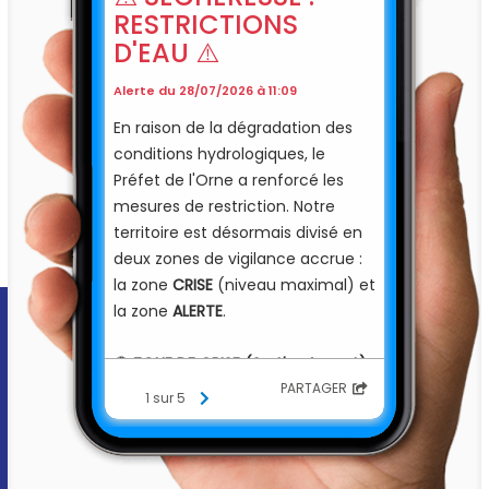
RESTRICTIONS
D'EAU ⚠️
Alerte du 28/07/2026 à 11:09
En raison de la dégradation des
conditions hydrologiques, le
Préfet de l'Orne a renforcé les
mesures de restriction. Notre
territoire est désormais divisé en
deux zones de vigilance accrue :
la zone
CRISE
(niveau maximal) et
la zone
ALERTE
.
🔴
ZONE DE CRISE (Sarthe Amont)
Communes : Boitron, Bursard,
PARTAGER
1 sur 5
Essay, La Chapelle-prés-Sées, Le
Bouillon, Neauphe-sous-Essai,
Saint-Gervais-du-Perron.