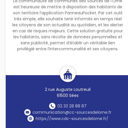
La communauté de communes des Sources de l'Orne
est heureuse de mettre à disposition des habitants de
son territoire l’application PanneauPocket. Par cet outil
très simple, elle souhaite tenir informés en temps réel
les citoyens de son actualité au quotidien, et les alerter
en cas de risques majeurs. Cette solution gratuite pour
les habitants, sans récolte de données personnelles et
sans publicité, permet d’établir un véritable lien
privilégié entre l’intercommunalité et ses citoyens.
2 rue Auguste Loutreuil
61500 Sées
02 33 28 88 87
communication@cc-sourcesdelorne.fr
https://www.cdc-sourcesdelorne.fr/