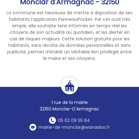
Monclar d'Armagnac - 32150
⚠️ Soyez prudents, mettez à
l'abri ce qui peut être
La commune est heureuse de mettre à disposition de ses
emporté par le vent, abîmé
habitants l’application PanneauPocket. Par cet outil très
simple, elle souhaite tenir informés en temps réel les
par la grêle ou inondé, évitez
citoyens de son actualité au quotidien, et les alerter en
les déplacements et les
cas de risques majeurs. Cette solution gratuite pour les
activités à l'extérieur,
habitants, sans récolte de données personnelles et sans
éloignez-vous des arbres et
publicité, permet d’établir un véritable lien privilégié entre
des cours d'eau.
le maire et ses citoyens.
Plus d'infos sur
https://www.gers.gouv.fr/Actu
alites/Evenements/Eveneme
nts-
meteorologiques/Vigilance-
1 rue de la mairie
orange-orages-le-3-aout-
32150 Monclar-D'Armagnac
2026
05 62 09 55 84
mairie-de-monclar@wanadoo.fr