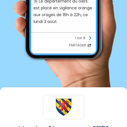
⛈️ Le département du Gers
est placé en vigilance orange
aux orages de 16h à 22h, ce
lundi 3 août.
Ces orages, principalement
1 sur 9
sur l'Est du département, vont
PARTAGER
s'accompagner :
- de chutes de pluie de 30 à
50mm localement
- de rafales de vent pouvant
très localement atteindre 80
à 100 km/h
- de chutes de grêle de taille
moyenne à grosse
- d'une importante activité
électrique [attention aux
départs de feux]