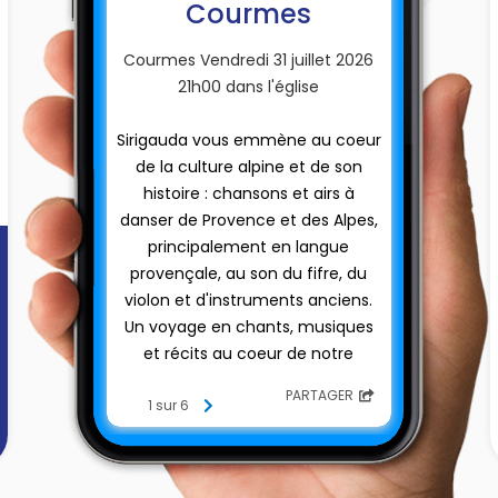
Courmes
Courmes Vendredi 31 juillet 2026
21h00 dans l'église
Sirigauda vous emmène au coeur
de la culture alpine et de son
histoire : chansons et airs à
danser de Provence et des Alpes,
principalement en langue
provençale, au son du fifre, du
violon et d'instruments anciens.
Un voyage en chants, musiques
et récits au coeur de notre
patrimoine alpin d’hier et
PARTAGER
d’aujourd’hui. «Cant d’en Aut » : un
1 sur 6
nouveau programme de
Sirigauda : d’où nous viennent nos
chants traditionnels des Alpes ? Et