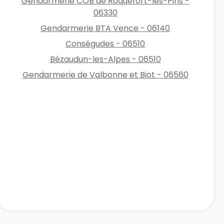
Gendarmerie COB de Roquefort-les-Pins -
06330
Gendarmerie BTA Vence - 06140
Conségudes - 06510
Bézaudun-les-Alpes - 06510
Gendarmerie de Valbonne et Biot - 06560