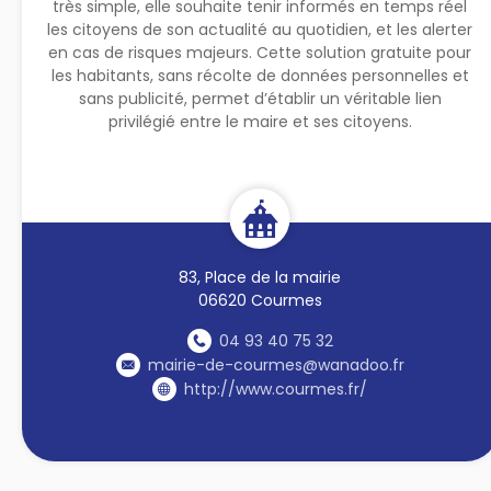
très simple, elle souhaite tenir informés en temps réel
les citoyens de son actualité au quotidien, et les alerter
en cas de risques majeurs. Cette solution gratuite pour
les habitants, sans récolte de données personnelles et
sans publicité, permet d’établir un véritable lien
privilégié entre le maire et ses citoyens.
83, Place de la mairie
06620 Courmes
04 93 40 75 32
mairie-de-courmes@wanadoo.fr
http://www.courmes.fr/