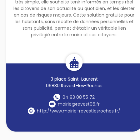
très simple, elle souhaite tenir informés en temps réel
les citoyens de son actualité au quotidien, et les alerter
en cas de risques majeurs. Cette solution gratuite pour
les habitants, sans récolte de données personnelles et
sans publicité, permet d’établir un véritable lien
privilégié entre le maire et ses citoyens.
3 place Saint-Laurent
06830 Revest-les-Roches
04 93 08 55 72
mairie@revest06.fr
http://www.mairie-revestlesroches.fr/