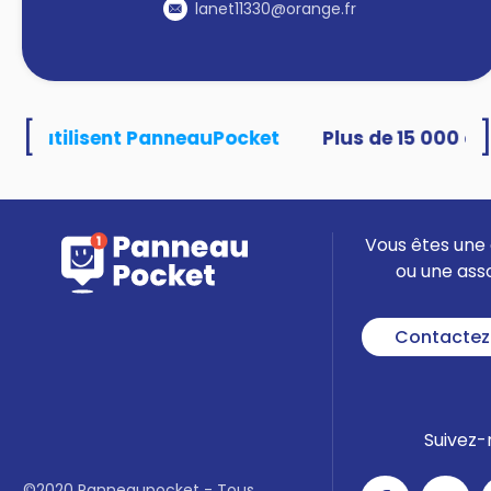
lanet11330@orange.fr
[
ités utilisent PanneauPocket
Vous êtes une 
ou une ass
Contactez
Suivez-
©2020 Panneaupocket - Tous