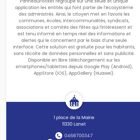
PanneauPocket regroupe sur une seule et unique
application les entités qui font partie de l’écosystème
des administrés. Ainsi, le citoyen met en favoris les
communes, écoles, intercommunalités, syndicats,
associations et comités des fêtes qui l’intéressent et
est tenu informé en temps réel des informations et
alertes qui le concernent par le biais d’une seule
interface. Cette solution est gratuite pour les habitants,
sans récolte de données personnelles et sans publicité.
Disponible en libre téléchargement sur les
smartphones/tablettes depuis Google Play (Android),
AppStore (iOS), AppGallery (Huawei).
1 place de la Mairie
11330 Lanet
0468700347