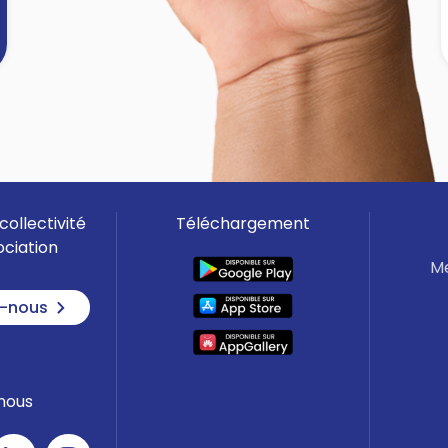
]
collectivité
Téléchargement
ociation
Me
-nous
nous