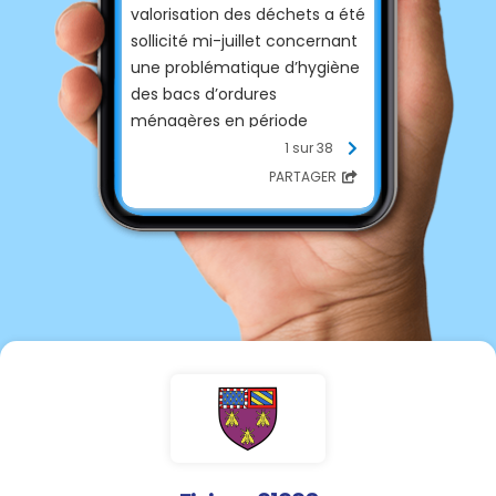
valorisation des déchets a été
sollicité mi-juillet concernant
une problématique d’hygiène
des bacs d’ordures
ménagères en période
estivale.
1 sur 38
PARTAGER
Recommandations.
Par fortes chaleurs : adoptons
les bons gestes pour limiter
les odeurs de nos bacs
d’ordures ménagères !
En effet, en période estivale,
la chaleur accélère la
fermentation des déchets et
peut entraîner l’apparition de
mauvaises odeurs ou
favoriser la présence