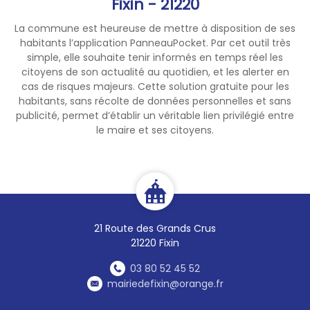
Fixin - 21220
d’insectes et de nuisibles
La commune est heureuse de mettre à disposition de ses
dans les conteneurs.
habitants l’application PanneauPocket. Par cet outil très
simple, elle souhaite tenir informés en temps réel les
Il est rappelé quelques gestes
citoyens de son actualité au quotidien, et les alerter en
simples permettant de limiter
cas de risques majeurs. Cette solution gratuite pour les
ces désagréments et de
habitants, sans récolte de données personnelles et sans
préserver un environnement
publicité, permet d’établir un véritable lien privilégié entre
le maire et ses citoyens.
plus agréable pour tous.
Découvrez ci-dessous 5
conseils pour garder un bac
d’ordures ménagères plus
propre en été.
21 Route des Grands Crus
21220 Fixin
Merci.
03 80 52 45 52
mairiedefixin@orange.fr