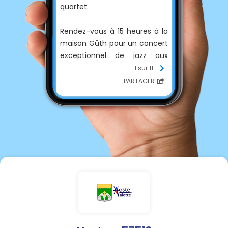
quartet.
Rendez-vous à 15 heures à la
maison Güth pour un concert
exceptionnel de jazz aux
multiples influences qui
1 sur 11
devrait séduire amateurs et
PARTAGER
curieux.
Entrée gratuite, chapeau,
petite restauration et
boissons sur place