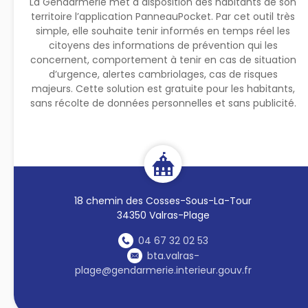
La Gendarmerie met à disposition des habitants de son
territoire l’application PanneauPocket. Par cet outil très
simple, elle souhaite tenir informés en temps réel les
citoyens des informations de prévention qui les
concernent, comportement à tenir en cas de situation
d’urgence, alertes cambriolages, cas de risques
majeurs. Cette solution est gratuite pour les habitants,
sans récolte de données personnelles et sans publicité.
18 chemin des Cosses-Sous-La-Tour
34350 Valras-Plage
04 67 32 02 53
bta.valras-
plage@gendarmerie.interieur.gouv.fr