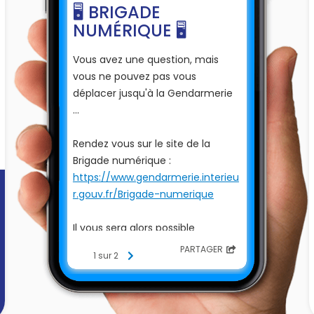
🖥 BRIGADE
NUMÉRIQUE 🖥
Vous avez une question, mais
vous ne pouvez pas vous
déplacer jusqu'à la Gendarmerie
...
Rendez vous sur le site de la
Brigade numérique :
https://www.gendarmerie.interieu
r.gouv.fr/Brigade-numerique
Il vous sera alors possible
✨
24h/24 et 7j/7
✨
PARTAGER
1 sur 2
d'échanger avec un gendarme
par messagerie instantanée
Il vous guidera soit vers une unité