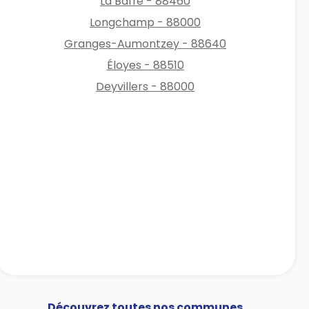
La Baffe - 88460
Longchamp - 88000
Granges-Aumontzey - 88640
Éloyes - 88510
Deyvillers - 88000
Découvrez toutes nos communes