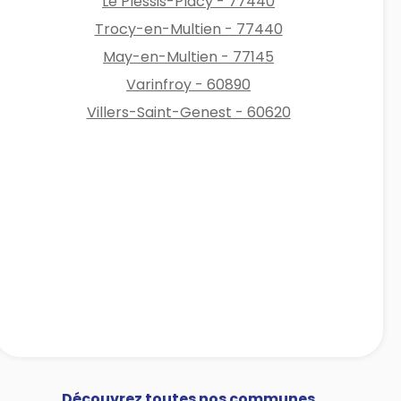
Le Plessis-Placy - 77440
Trocy-en-Multien - 77440
May-en-Multien - 77145
Varinfroy - 60890
Villers-Saint-Genest - 60620
Découvrez toutes nos communes