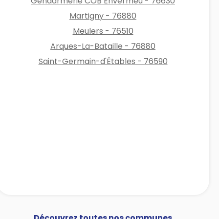
Gendarmerie COB Envermeu - 76630
Martigny - 76880
Meulers - 76510
Arques-La-Bataille - 76880
Saint-Germain-d'Étables - 76590
Découvrez toutes nos communes