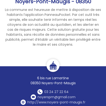
Noyers-Pont-Maugis - 08350
📄
L’ensemble des mesures et
La commune est heureuse de mettre à disposition de ses
restrictions en vigueur est
habitants l’application PanneauPocket. Par cet outil très
détaillé dans l’arrêté
simple, elle souhaite tenir informés en temps réel les
citoyens de son actualité au quotidien, et les alerter en
préfectoral n°2026/540.
cas de risques majeurs. Cette solution gratuite pour les
habitants, sans récolte de données personnelles et sans
🔎 Pour consulter les
publicité, permet d’établir un véritable lien privilégié entre
restrictions applicables à
le maire et ses citoyens.
votre commune : 👉
https://vigieau.gouv.fr
✅ Le respect de ces mesures
est essentiel pour préserver la
ressource en eau et garantir
6 bis rue Lamartine
les usages prioritaires.
08350 Noyers-Pont-Maugis
03 24 27 22 64
Merci de votre vigilance. 🙏
noyerspm@gmail.com
http://www.noyers-pont-maugis.fr