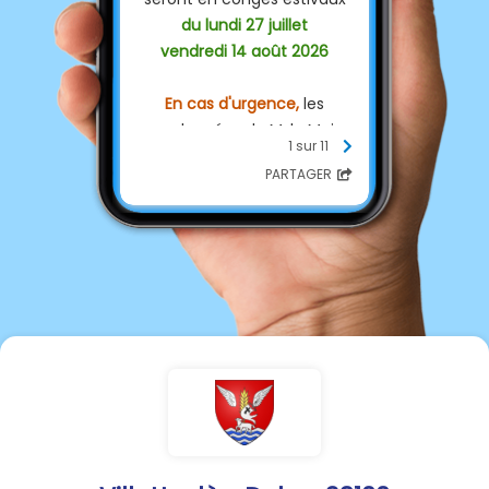
du lundi 27 juillet
vendredi 14 août 2026
En cas d'urgence,
les
coordonnées de M. le Maire
1 sur 11
sont affichées sur la porte de
PARTAGER
la mairie.
Merci pour votre
compréhension.