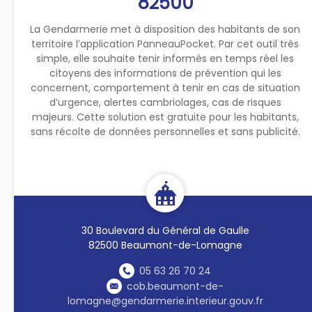
82500
La Gendarmerie met à disposition des habitants de son
territoire l’application PanneauPocket. Par cet outil très
simple, elle souhaite tenir informés en temps réel les
citoyens des informations de prévention qui les
concernent, comportement à tenir en cas de situation
d’urgence, alertes cambriolages, cas de risques
majeurs. Cette solution est gratuite pour les habitants,
sans récolte de données personnelles et sans publicité.
30 Boulevard du Général de Gaulle
82500 Beaumont-de-Lomagne
05 63 26 70 24
cob.beaumont-de-
lomagne@gendarmerie.interieur.gouv.fr