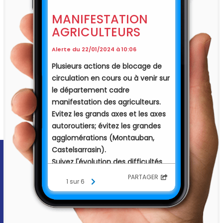
MANIFESTATION
AGRICULTEURS
Alerte du 22/01/2024 à 10:06
Plusieurs actions de blocage de
circulation en cours ou à venir sur
le département cadre
manifestation des agriculteurs.
Evitez les grands axes et les axes
autoroutiers; évitez les grandes
agglomérations (Montauban,
Castelsarrasin).
Suivez l'évolution des difficultés
de circulation sur les média.
PARTAGER
1 sur 6