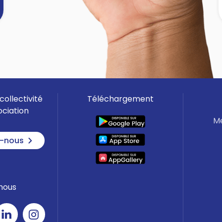
]
collectivité
Téléchargement
ociation
Me
-nous
nous