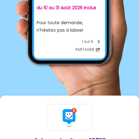
du 10 au 31 Août 2026 inclus
Pour toute demande,
n'hésitez pas à laisser
un message au
03.25.24.79.23
1 sur 5
ou envoyer un mail à
mairie-
PARTAGER
orignylesec@orange.fr
Réouverture le mardi 1er
septembre 2026 aux horaires
habituels