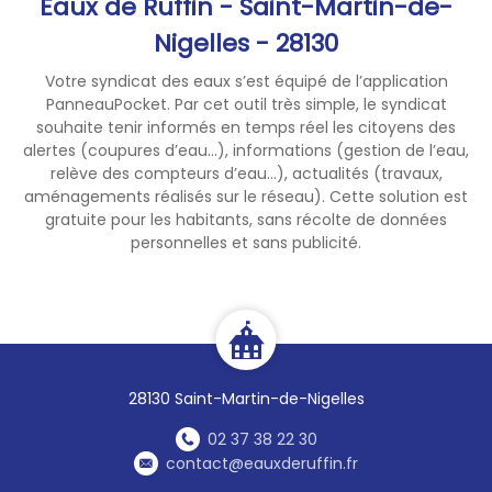
Eaux de Ruffin - Saint-Martin-de-
releveur dont les
coordonnées téléphoniques
Nigelles - 28130
figurent sur l'avis de passage
Votre syndicat des eaux s’est équipé de l’application
déposé dans votre boite aux
PanneauPocket. Par cet outil très simple, le syndicat
lettres ou de nous
souhaite tenir informés en temps réel les citoyens des
communiquer votre index :
alertes (coupures d’eau...), informations (gestion de l’eau,
- soit sur le portail abonné
relève des compteurs d’eau...), actualités (travaux,
https://abonnes.eauxderuffin.
aménagements réalisés sur le réseau). Cette solution est
gratuite pour les habitants, sans récolte de données
fr/#/connexion
personnelles et sans publicité.
- soit par mail.
En vous remerciant de bien
vouloir réserver le meilleur
accueil à nos agents.
28130 Saint-Martin-de-Nigelles
02 37 38 22 30
contact@eauxderuffin.fr