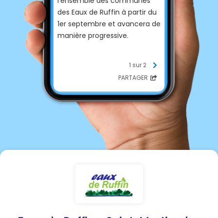
l'ensemble des communes
des Eaux de Ruffin à partir du
1er septembre et avancera de
manière progressive.
Nous vous remercions de bien
1 sur 2
vouloir dégager l'accès de
PARTAGER
votre compteur et nettoyer
l'intérieur même du regard le
cas échéant.
Nous vous rappelons que les
agents ne sont pas autorisés
à rentrer dans les propriétés
privées sauf accord écrit
préalable.
En cas d'absence, merci de
prendre RDV avec l'agent