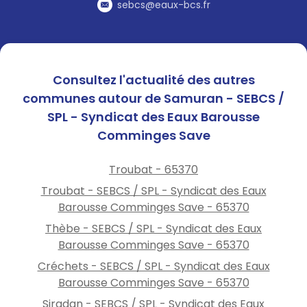
station de lavage
sebcs@eaux-bcs.fr
Ne remplissez pas votre
piscine
Professionnels : conformez-
vous aux arrêtés
Consultez l'actualité des autres
préfectoraux.
communes autour de Samuran - SEBCS /
Retrouvez les arrêtés
SPL - Syndicat des Eaux Barousse
préfectoraux et des conseils
Comminges Save
d’économie d’eau sur :
www.eau-barousse.fr
rubriques : eau\ressources en
Troubat - 65370
eau et eau\avis de
Troubat - SEBCS / SPL - Syndicat des Eaux
perturbation
Barousse Comminges Save - 65370
Thèbe - SEBCS / SPL - Syndicat des Eaux
Barousse Comminges Save - 65370
Créchets - SEBCS / SPL - Syndicat des Eaux
Barousse Comminges Save - 65370
Siradan - SEBCS / SPL - Syndicat des Eaux