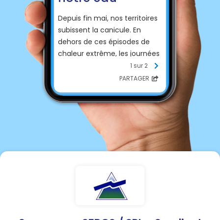
Depuis fin mai, nos territoires
subissent la canicule. En
dehors de ces épisodes de
chaleur extrême, les journées
restent très chaudes et la
1 sur 2
pluie rare. Dans ce contexte, il
PARTAGER
est de notre responsabilité
collective d’agir pour
économiser et préserver l’eau
que nous utilisons.
En complément des
restrictions d’usage de l’eau
imposées par arrêté
préfectoral, nous vous
rappelons quelques règles de
bon sens pour que chaque
geste en faveur des
économies d’eau nous