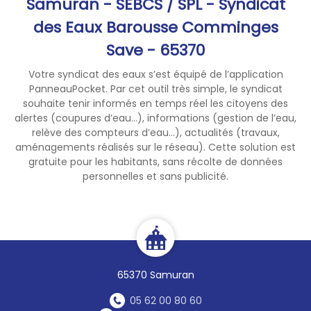
Samuran - SEBCS / SPL - Syndicat
permette, ensemble, de
des Eaux Barousse Comminges
préserver notre ressource en
Save - 65370
quantité et en qualité.
Dans votre vie quotidienne :
Votre syndicat des eaux s’est équipé de l’application
Faites la chasse aux fuites
PanneauPocket. Par cet outil très simple, le syndicat
(contrôlez régulièrement la
souhaite tenir informés en temps réel les citoyens des
consommation d’eau à votre
alertes (coupures d’eau...), informations (gestion de l’eau,
compteur individuel)
relève des compteurs d’eau...), actualités (travaux,
aménagements réalisés sur le réseau). Cette solution est
Ne laissez pas l’eau couler en
gratuite pour les habitants, sans récolte de données
continu
personnelles et sans publicité.
Préférez les douches rapides
aux bains
Arrosez votre potager le
matin tôt ou le soir après 20
heures
Limitez l’arrosage de vos
65370 Samuran
espaces verts
Lavez votre véhicule dans une
05 62 00 80 60