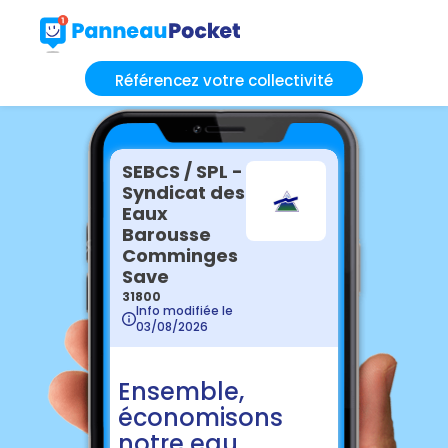
Référencez votre collectivité
SEBCS / SPL -
Syndicat des
Eaux
Barousse
Comminges
Save
31800
Info modifiée le
03/08/2026
Ensemble,
économisons
notre eau