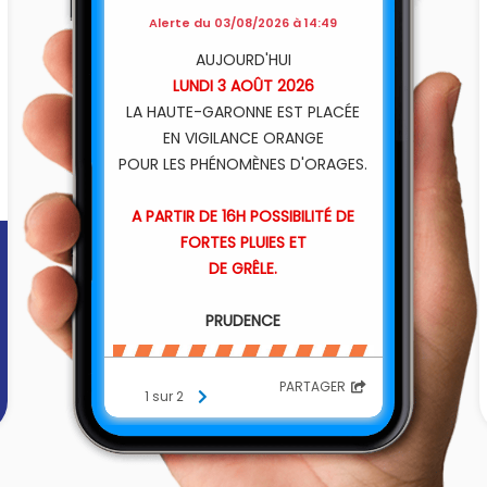
Alerte du 03/08/2026 à 14:49
AUJOURD'HUI
LUNDI 3 AOÛT 2026
LA HAUTE-GARONNE EST PLACÉE
EN VIGILANCE ORANGE
POUR LES PHÉNOMÈNES D'ORAGES.
A PARTIR DE 16H POSSIBILITÉ DE
FORTES PLUIES ET
DE GRÊLE.
PRUDENCE
PARTAGER
1 sur 2