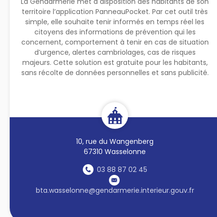
La Gendarmerie met à disposition des habitants de son
territoire l’application PanneauPocket. Par cet outil très
simple, elle souhaite tenir informés en temps réel les
citoyens des informations de prévention qui les
concernent, comportement à tenir en cas de situation
d’urgence, alertes cambriolages, cas de risques
majeurs. Cette solution est gratuite pour les habitants,
sans récolte de données personnelles et sans publicité.
10, rue du Wangenberg
67310 Wasselonne
03 88 87 02 45
bta.wasselonne@gendarmerie.interieur.gouv.fr