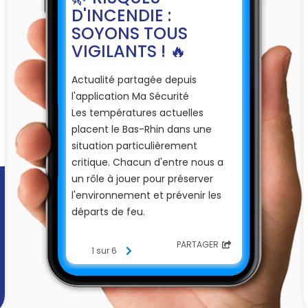
D'INCENDIE :
SOYONS TOUS
VIGILANTS ! 🔥
Actualité partagée depuis
l'application Ma Sécurité
Les températures actuelles
placent le Bas-Rhin dans une
situation particulièrement
critique. Chacun d'entre nous a
un rôle à jouer pour préserver
l'environnement et prévenir les
départs de feu.
💧 Respectez les restrictions
PARTAGER
1 sur 6
d'usage de l'eau en vigueur sur les
communes en consultant le site
https://vigieau.gouv.fr