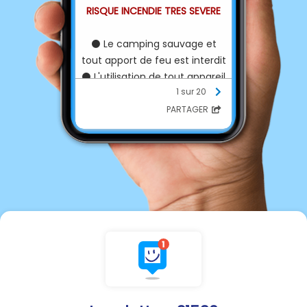
RISQUE INCENDIE TRES SEVERE
⚫️
Le camping sauvage et
tout apport de feu est interdit
⚫️
L'utilisation de tout appareil
1 sur 20
ou matériel susceptible de
provoquer un départ de feu
PARTAGER
est interdit entre 12h et 20h
⚫️
Les travaux agricoles et
travaux forestiers, d'entretien
des voiries et toute autre
activité susceptible de
générer un départ de feu
sont interdits entre 12h et 20h
Tout départ d'incendie doit
etre signalé immédiatement
en composant le 18 ou le 112