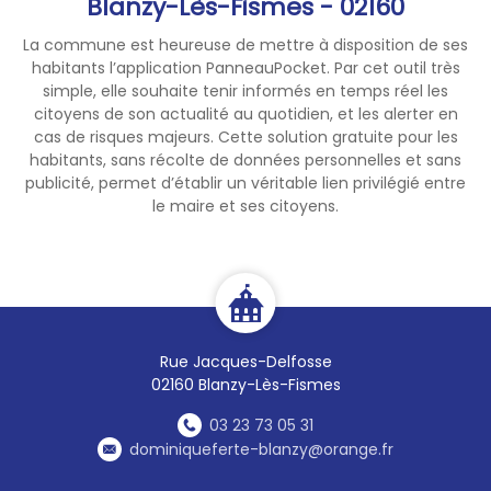
Blanzy-Lès-Fismes - 02160
• Assistants maternels ...
Inscription obligatoire via le
La commune est heureuse de mettre à disposition de ses
lien ci-joint.
habitants l’application PanneauPocket. Par cet outil très
https://www.linscription.com/
simple, elle souhaite tenir informés en temps réel les
pro/activite-251717
citoyens de son actualité au quotidien, et les alerter en
cas de risques majeurs. Cette solution gratuite pour les
Les places sont limitées,
habitants, sans récolte de données personnelles et sans
pensez à vous inscrire
publicité, permet d’établir un véritable lien privilégié entre
*****
le maire et ses citoyens.
Contact :
03 23 54 05 81
Mail :
rpe@cc-valdeaisne.fr
Site internet :
www.cc-
valdeaisne.fr
Facebook : Petite enfance Val
de Aisne
Rue Jacques-Delfosse
02160 Blanzy-Lès-Fismes
03 23 73 05 31
dominiqueferte-blanzy@orange.fr