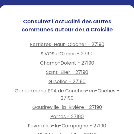
sauf situation d’urgence ou
de sécurité sur le réseau
électrique.
Consultez l'actualité des autres
communes autour de La Croisille
En cas de doute, ne
communiquez aucune
Ferrières-Haut-Clocher - 27190
information et mettez fin à
l’échange.
SIVOS d'Ormes - 27190
Champ-Dolent - 27190
Saint-Elier - 27190
Glisolles - 27190
Gendarmerie BTA de Conches-en-Ouches -
27190
Gaudreville-la-Rivière - 27190
Portes - 27190
Faverolles-la-Campagne - 27190