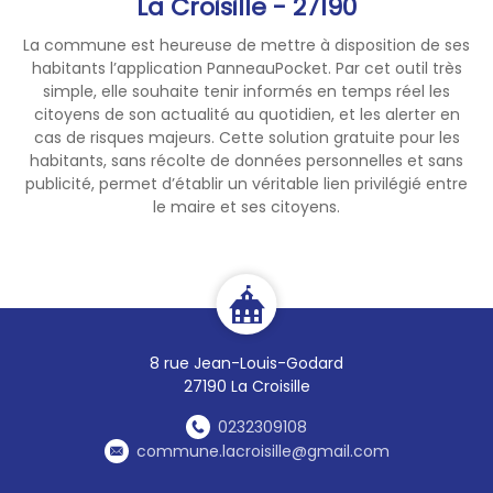
La Croisille - 27190
Les interventions d’Enedis
La commune est heureuse de mettre à disposition de ses
relèvent exclusivement de
habitants l’application PanneauPocket. Par cet outil très
missions de service public,
simple, elle souhaite tenir informés en temps réel les
comme le raccordement, la
citoyens de son actualité au quotidien, et les alerter en
gestion du compteur Linky, le
cas de risques majeurs. Cette solution gratuite pour les
habitants, sans récolte de données personnelles et sans
dépannage ou la mise en
publicité, permet d’établir un véritable lien privilégié entre
service de l’électricité.
le maire et ses citoyens.
Enedis ne pratique aucun
démarchage commercial et
ne propose aucun produit ou
service à la vente.
8 rue Jean-Louis-Godard
Toute intervention d’Enedis
27190 La Croisille
nécessitant l’accès à votre
installation électrique fait
0232309108
systématiquement l’objet
commune.lacroisille@gmail.com
d’un rendez-vous préalable,