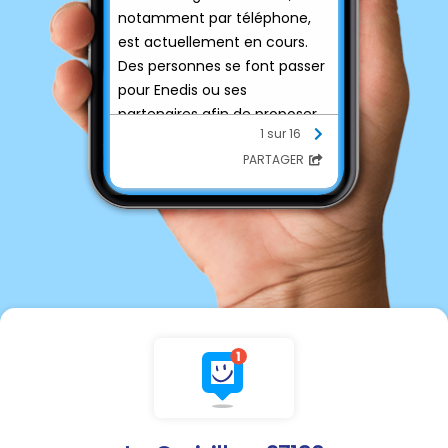
notamment par téléphone,
est actuellement en cours.
Des personnes se font passer
pour Enedis ou ses
partenaires afin de proposer
1 sur 16
de fausses offres
PARTAGER
commerciales ou d’obtenir
des informations
personnelles.
Enedis condamne
fermement ces agissements,
qui sont graves et
pénalement répréhensibles.
Nous
vous invitons à la
plus
grande vigilance et
vous
rappelons
que
: