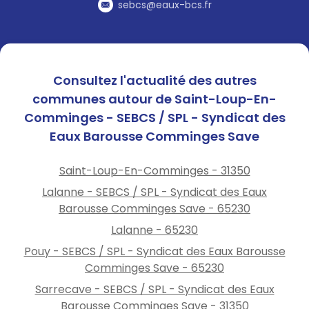
station de lavage
sebcs@eaux-bcs.fr
Ne remplissez pas votre
piscine
Professionnels : conformez-
vous aux arrêtés
Consultez l'actualité des autres
préfectoraux.
communes autour de Saint-Loup-En-
Retrouvez les arrêtés
Comminges - SEBCS / SPL - Syndicat des
préfectoraux et des conseils
Eaux Barousse Comminges Save
d’économie d’eau sur :
www.eau-barousse.fr
rubriques : eau\ressources en
Saint-Loup-En-Comminges - 31350
eau et eau\avis de
Lalanne - SEBCS / SPL - Syndicat des Eaux
perturbation
Barousse Comminges Save - 65230
Lalanne - 65230
Pouy - SEBCS / SPL - Syndicat des Eaux Barousse
Comminges Save - 65230
Sarrecave - SEBCS / SPL - Syndicat des Eaux
Barousse Comminges Save - 31350