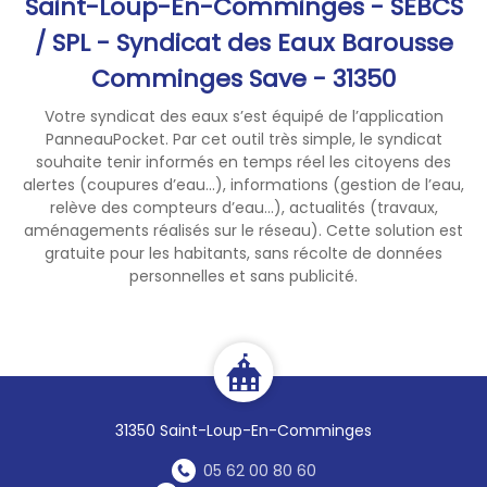
Saint-Loup-En-Comminges - SEBCS
permette, ensemble, de
/ SPL - Syndicat des Eaux Barousse
préserver notre ressource en
Comminges Save - 31350
quantité et en qualité.
Dans votre vie quotidienne :
Votre syndicat des eaux s’est équipé de l’application
Faites la chasse aux fuites
PanneauPocket. Par cet outil très simple, le syndicat
(contrôlez régulièrement la
souhaite tenir informés en temps réel les citoyens des
consommation d’eau à votre
alertes (coupures d’eau...), informations (gestion de l’eau,
compteur individuel)
relève des compteurs d’eau...), actualités (travaux,
aménagements réalisés sur le réseau). Cette solution est
Ne laissez pas l’eau couler en
gratuite pour les habitants, sans récolte de données
continu
personnelles et sans publicité.
Préférez les douches rapides
aux bains
Arrosez votre potager le
matin tôt ou le soir après 20
heures
Limitez l’arrosage de vos
31350 Saint-Loup-En-Comminges
espaces verts
Lavez votre véhicule dans une
05 62 00 80 60