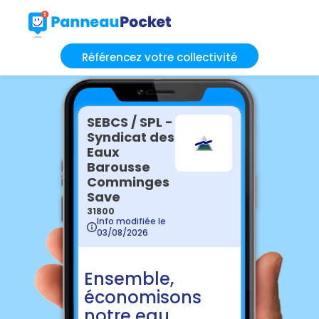
Référencez votre collectivité
SEBCS / SPL -
Syndicat des
Eaux
Barousse
Comminges
Save
31800
Info modifiée le
03/08/2026
Ensemble,
économisons
notre eau