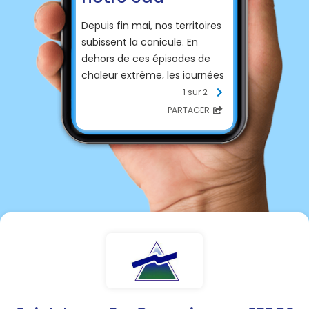
Depuis fin mai, nos territoires
subissent la canicule. En
dehors de ces épisodes de
chaleur extrême, les journées
restent très chaudes et la
1 sur 2
pluie rare. Dans ce contexte, il
PARTAGER
est de notre responsabilité
collective d’agir pour
économiser et préserver l’eau
que nous utilisons.
En complément des
restrictions d’usage de l’eau
imposées par arrêté
préfectoral, nous vous
rappelons quelques règles de
bon sens pour que chaque
geste en faveur des
économies d’eau nous