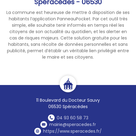
Spéracèdes - 06530
est disponible de 8h00 à
19h00 en période de canicule :
La commune est heureuse de mettre à disposition de ses
0800 06 66 66
habitants l’application PanneauPocket. Par cet outil très
simple, elle souhaite tenir informés en temps réel les
Soyez attentifs aux
⚠️
citoyens de son actualité au quotidien, et les alerter en
symptômes : crampes, maux
cas de risques majeurs. Cette solution gratuite pour les
habitants, sans récolte de données personnelles et sans
de tête, vertiges, fièvre
publicité, permet d’établir un véritable lien privilégié entre
supérieure à 38°c, nausées ou
le maire et ses citoyens.
fatigue inhabituelle.
Soyez également attentifs
🐶
pour vos animaux de
compagnie qui sont aussi
impactés par cette canicule.
11 Boulevard du Docteur Sauvy
06530 Spéracèdes
Soyez prudents, votre santé
est la première de nos
04 93 60 58 73
mairie@speracedes.fr
priorités.
https://www.speracedes.fr/