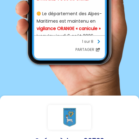
Le département des Alpes-
🌞
Maritimes est maintenu en
vigilance ORANGE « canicule »
jusqu’au jeudi 6 août 2026
1 sur 8
inclus avec une possible
PARTAGER
reconduction.
Les températures
🌡️
maximales restent comprises
entre 31 et 34° sur le littoral et
34 à 37° dans les terres.
Les températures minimales
seront de 22°C à 26 °C sur le
littoral et 19 à 22° dans les
terres.
Un numéro vert national,
📞