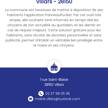
Villars - 28150
privées ;
• Lavage des véhicules (hors
La commune est heureuse de mettre à disposition de ses
exceptions professionnelles) ;
habitants l’application PanneauPocket. Par cet outil très
simple, elle souhaite tenir informés en temps réel les
• Arrosage des pelouses,
citoyens de son actualité au quotidien, et les alerter en
espaces verts et terrains de
cas de risques majeurs. Cette solution gratuite pour les
sport ;
habitants, sans récolte de données personnelles et sans
• Arrosage des jardins
publicité, permet d’établir un véritable lien privilégié entre
potagers de
8 h à 22 h
;
le maire et ses citoyens.
• Nettoyage des façades,
toitures, trottoirs et voiries.
💧 Ces mesures sont en
vigueur jusqu'au
rétablissement d'une
situation normale de
1 rue Saint-Blaise
distribution de l'eau potable.
28150 Villars
🙏 Merci à chacun de
02 37 99 05 95
respecter ces restrictions afin
mairie.villars@outlook.com
de préserver la ressource et
garantir l'alimentation en eau