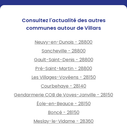
potable pour tous.
L'arrêt est consultable sur
Consultez l'actualité des autres
notre site Internet
communes autour de Villars
Neuvy-en-Dunois - 28800
Sancheville - 28800
Gault-Saint-Denis - 28800
Pré-Saint-Martin - 28800
Les Villages-Vovéens - 28150
Courbehaye - 28140
Gendarmerie COB de Voves-Janville - 28150
Éole-en-Beauce - 28150
Boncé - 28150
Meslay-le-Vidame - 28360