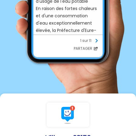
d'usage de l'eau potable
En raison des fortes chaleurs
et d'une consommation
d'eau exceptionnellement
élevée, la Préfecture d'Eure-
et-Loir a pris un arrêté
1 sur 11
instaurant des restrictions
PARTAGER
temporaires d'usage de l'eau
potable.
📍
Communes concernées :
Louville-la-Chenard,
Reclainville, Moutiers, Prasville,
Beauvilliers, Boisville-la-Saint-
Père, Villages Vovéens,
Theuville (Pezy-Nicorbin),
Ymonville, Éole-en-Beauce et
Villars.
🚫
Sont notamment interdits :
• Remplissage des piscines